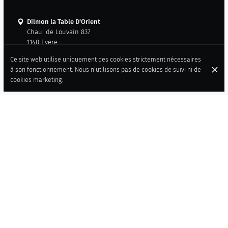
Dilmon la Table D'Orient
Chau. de Louvain 837
1140 Evere
+32 2 732 61 63
Ce site web utilise uniquement des cookies strictement nécessaires
+32 479 27 88 57
à son fonctionnement. Nous n'utilisons pas de cookies de suivi ni de
Contacter
cookies marketing.
American Express
Cash
Visa
Mastercard
Accès personnes à mobilité réduite
Climatisation
Menu dégustation
QUALITÉ ET AUTHENTICITÉ
Réservez une table en ligne ou par téléphone au
+32 2 732 61 63
RÉSERVER